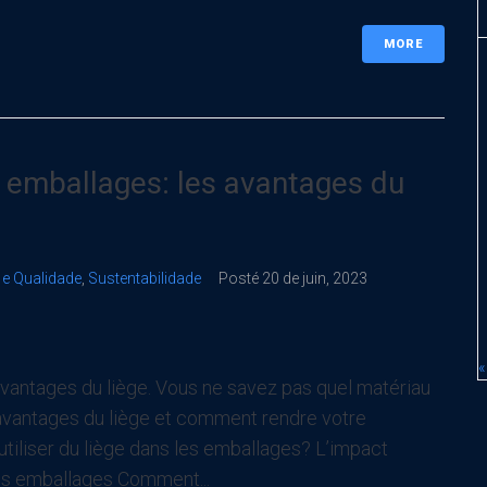
MORE
s emballages: les avantages du
 e Qualidade
,
Sustentabilidade
Posté
20 de juin, 2023
«
 avantages du liège. Vous ne savez pas quel matériau
 avantages du liège et comment rendre votre
tiliser du liège dans les emballages? L’impact
 les emballages Comment...