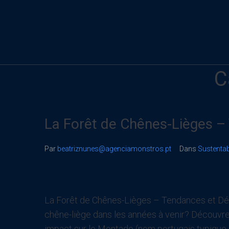
C
La Forêt de Chênes-Lièges –
Par
beatriznunes@agenciamonstros.pt
Dans
Sustentab
La Forêt de Chênes-Lièges – Tendances et Défi
chêne-liège dans les années à venir? Découvrez
impact sur le Montado (nom portugais typique 