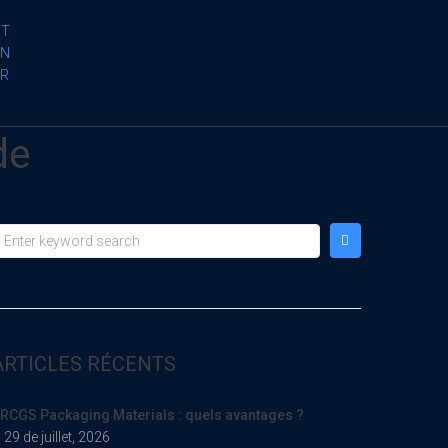
PT
EN
FR
de
ARTICLES RÉCENTS
RCGS Packaging Materials : quels avantages ?
29 de juillet, 2026