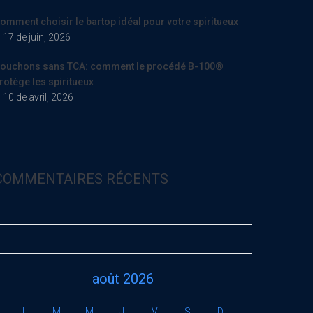
omment choisir le bartop idéal pour votre spiritueux
17 de juin, 2026
ouchons sans TCA: comment le procédé B-100®
rotège les spiritueux
10 de avril, 2026
COMMENTAIRES RÉCENTS
août 2026
L
M
M
J
V
S
D