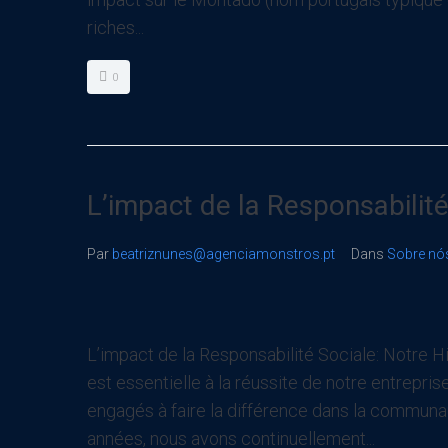
riches...
0
L’impact de la Responsabilité
Par
beatriznunes@agenciamonstros.pt
Dans
Sobre nó
L’impact de la Responsabilité Sociale: Notre H
est essentielle à la réussite de notre entrepr
engagés à faire la différence dans la communa
années, nous avons continuellement...