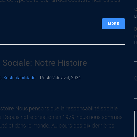
C
MORE
B
p
 Sociale: Notre Histoire
s
,
Sustentabilidade
Posté
2 de avril, 2024
istoire Nous pensons que la responsabilité sociale
ise. Depuis notre création en 1979, nous nous sommes
uté et dans le monde. Au cours des dix dernières