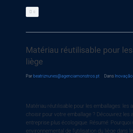
0
Matériau réutilisable pour le
liège
Par
beatriznunes@agenciamonstros.pt
Dans
Inovação
Matériau réutilisable pour les emballages: les
choisir pour votre emballage ? Découvrez les
entreprise plus écologique. Résumé: Pourquoi u
environnemental de l’utilisation du liège dans