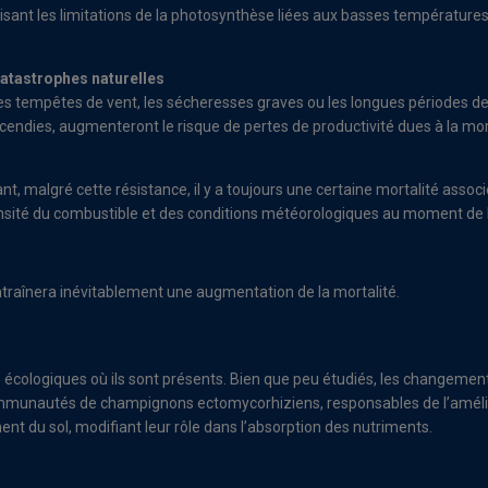
duisant les limitations de la photosynthèse liées aux basses température
catastrophes naturelles
tempêtes de vent, les sécheresses graves ou les longues périodes de c
ndies, augmenteront le risque de pertes de productivité dues à la mortal
, malgré cette résistance, il y a toujours une certaine mortalité associ
 densité du combustible et des conditions météorologiques au moment de l
ntraînera inévitablement une augmentation de la mortalité.
écologiques où ils sont présents. Bien que peu étudiés, les changemen
ommunautés de champignons ectomycorhiziens, responsables de l’amélior
t du sol, modifiant leur rôle dans l’absorption des nutriments.