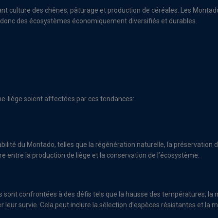
nt culture des chênes, pâturage et production de céréales. Les Montados
t donc des écosystèmes économiquement diversifiés et durables.
êne-liège soient affectées par ces tendances:
bilité du Montado, telles que la régénération naturelle, la préservation de 
bre entre la production de liège et la conservation de l’écosystème.
sont confrontées à des défis tels que la hausse des températures, la m
r leur survie. Cela peut inclure la sélection d’espèces résistantes et la