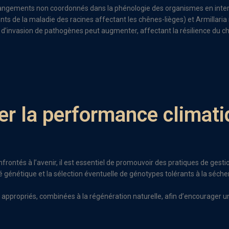
gements non coordonnés dans la phénologie des organismes en interac
s de la maladie des racines affectant les chênes-lièges) et Armillaria 
e d’invasion de pathogènes peut augmenter, affectant la résilience du c
er la performance climat
nfrontés à l’avenir, il est essentiel de promouvoir des pratiques de gest
 génétique et la sélection éventuelle de génotypes tolérants à la séchere
 appropriés, combinées à la régénération naturelle, afin d’encourager une