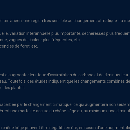
éditerranéen, une région très sensible au changement climatique. La m
nuelle, variation interannuelle plus importante, sécheresses plus fréquent
ne, vagues de chaleur plus fréquentes, etc.
cendies de forêt, etc.
t d’augmenter leur taux d’assimilation du carbone et de diminuer leur t
de l’eau. Toutefois, des études indiquent que les changements combinés 
ur les plantes.
a exacerbée par le changement climatique, ce qui augmentera non seuleme
gèrent une mortalité accrue du chêne-liège ou, au minimum, une diminuti
chêne-liège peuvent être négatifs en été, en raison d’une augmentation 