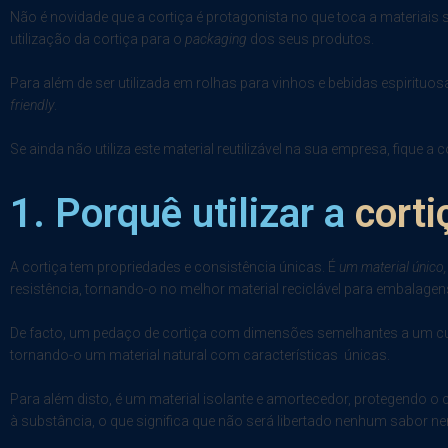
Não é novidade que a cortiça é protagonista no que toca a materiais 
utilização da cortiça para o
packaging
dos seus produtos.
Para além de ser utilizada em rolhas para vinhos e bebidas espirit
friendly
.
Se ainda não utiliza este material reutilizável na sua empresa, fiqu
1. Porquê utilizar a
cort
A cortiça tem propriedades e consistência únicas. É
um material único, 
resistência, tornando-o no melhor material reciclável para embalagen
De facto, um pedaço de cortiça com dimensões semelhantes a um cub
tornando-o um material natural com características únicas.
Para além disto, é um material isolante e amortecedor, protegendo o
à substância, o que significa que não será libertado nenhum sabor 