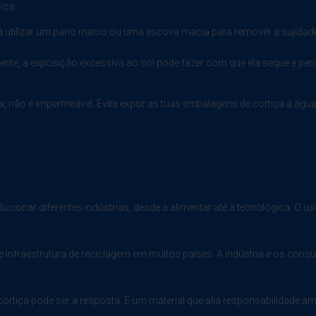
iça:
ta utilizar um pano macio ou uma escova macia para remover a sujidade
tente, a exposição excessiva ao sol pode fazer com que ela seque e perca 
gua, não é impermeável. Evita expor as tuas embalagens de cortiça à ág
volucionar diferentes indústrias, desde a alimentar até à tecnológica. 
 infraestrutura de reciclagem em muitos países. A indústria e os cons
cortiça pode ser a resposta. É um material que alia responsabilidade a