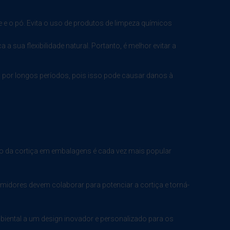
 e o pó. Evita o uso de produtos de limpeza químicos
a sua flexibilidade natural. Portanto, é melhor evitar a
ua por longos períodos, pois isso pode causar danos à
O uso da cortiça em embalagens é cada vez mais popular
umidores devem colaborar para potenciar a cortiça e torná-
mbiental a um design inovador e personalizado para os