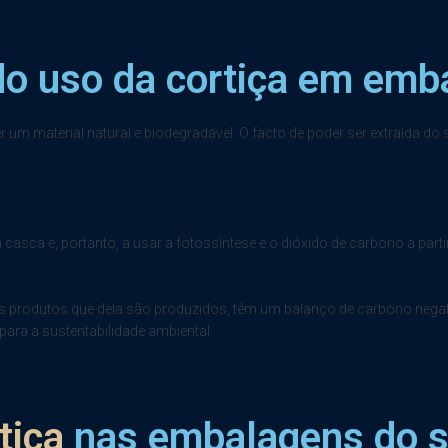
o uso da cortiça em emb
 um material natural e biodegradável. O facto de poder ser extraída do 
 casca e, portanto, a usar a fotossíntese e o dióxido de carbono a part
a, os produtos que dela são produzidos, têm um balanço de carbono nega
para a sustentabilidade ambiental.
tiça
nas embalagens do se