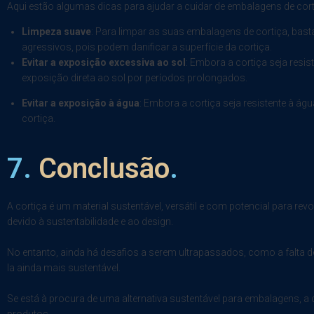
Aqui estão algumas dicas para ajudar a cuidar de embalagens de cort
Limpeza suave
: Para limpar as suas embalagens de cortiça, bas
agressivos, pois podem danificar a superfície da cortiça.
Evitar a exposição excessiva ao sol
: Embora a cortiça seja resis
exposição direta ao sol por períodos prolongados.
Evitar a exposição à água
: Embora a cortiça seja resistente à á
cortiça.
7.
Conclusão
.
A cortiça é um material sustentável, versátil e com potencial para re
devido à sustentabilidade e ao design.
No entanto, ainda há desafios a serem ultrapassados, como a falta de
la ainda mais sustentável.
Se está à procura de uma alternativa sustentável para embalagens, a 