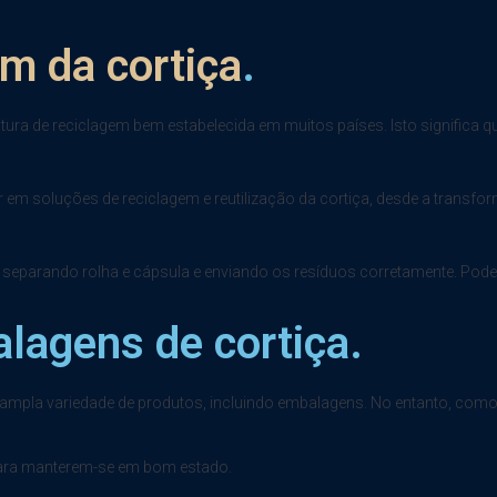
em da cortiça
.
utura de reciclagem bem estabelecida em muitos países. Isto significa qu
 em soluções de reciclagem e reutilização da cortiça, desde a transfo
 separando rolha e cápsula e enviando os resíduos corretamente. Pod
lagens de cortiça.
 ampla variedade de produtos, incluindo embalagens. No entanto, como 
 para manterem-se em bom estado.