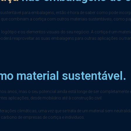
 sustentável para embalagens, então é hora de saber como pode incorp
 que combinam a cortiça com outros materiais sustentáveis, como pap
ogótipo e os elementos visuais do seu negócio. A cortiça é um materia
, poderá reaproveitar as suas embalagens para outras aplicações ou tra
o material sustentável.
imos anos, mas o seu potencial ainda está longe de ser completamente e
ntes aplicações, desde mobiliário até à construção civil.
terações climáticas, uma vez que se trata de um material sem neutralid
e carbono de empresas de cortiça e indivíduos.