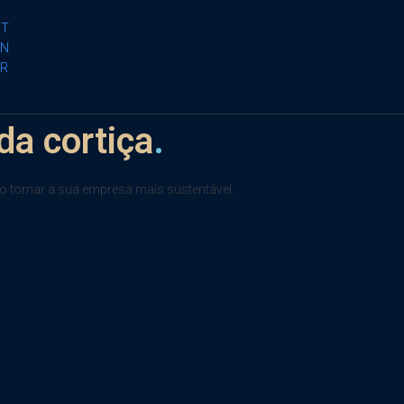
PT
EN
FR
da cortiça
.
o tornar a sua empresa mais sustentável.