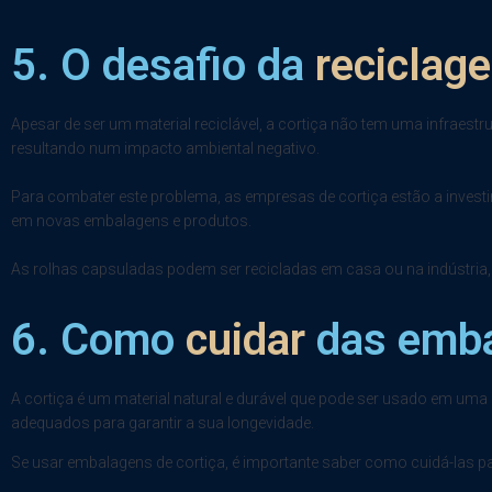
5. O desafio da
reciclag
Apesar de ser um material reciclável, a cortiça não tem uma infraestr
resultando num impacto ambiental negativo.
Para combater este problema, as empresas de cortiça estão a investir
em novas embalagens e produtos.
As rolhas capsuladas podem ser recicladas em casa ou na indústria,
6. Como
cuidar
das emba
A cortiça é um material natural e durável que pode ser usado em uma
adequados para garantir a sua longevidade.
Se usar embalagens de cortiça, é importante saber como cuidá-las