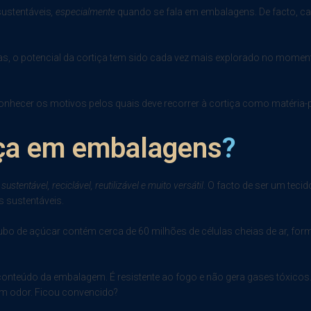
sustentáveis
, especialmente
quando se fala em embalagens. De facto, ca
uosas, o potencial da cortiça tem sido cada vez mais explorado no mo
e a conhecer os motivos pelos quais deve recorrer à cortiça como matéri
iça em embalagens
?
sustentável, reciclável, reutilizável e muito versátil
. O facto de ser um tecid
s sustentáveis.
o de açúcar contém cerca de 60 milhões de células cheias de ar, fo
 conteúdo da embalagem. É resistente ao fogo e não gera gases tóxicos.
nem odor. Ficou convencido?