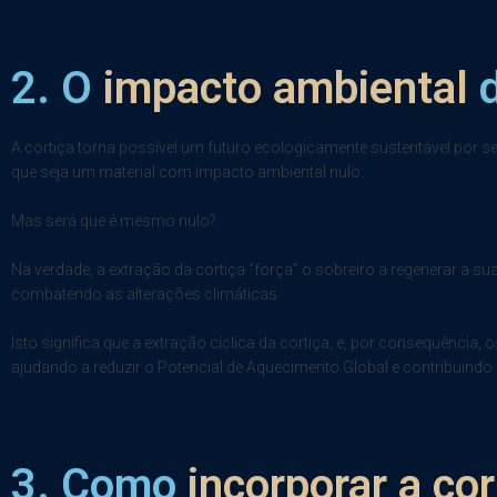
2. O
impacto ambiental
d
A cortiça torna possível um futuro ecologicamente sustentável por ser
que seja um material com impacto ambiental nulo.
Mas será que é mesmo nulo?
Na verdade, a extração da cortiça “força” o sobreiro a regenerar a sua
combatendo as alterações climáticas.
Isto significa que a extração cíclica da cortiça, e, por consequênci
ajudando a reduzir o Potencial de Aquecimento Global e contribuindo 
3. Como
incorporar a cor