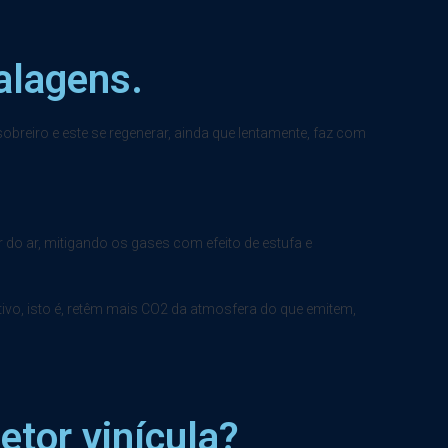
alagens.
sobreiro e este se regenerar, ainda que lentamente, faz com
ir do ar, mitigando os gases com efeito de estufa e
tivo, isto é, retêm mais CO2 da atmosfera do que emitem,
tor vinícula?