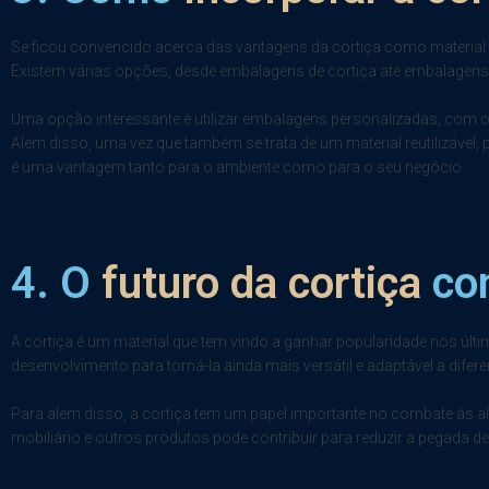
Se ficou convencido acerca das vantagens da cortiça como material
Existem várias opções, desde embalagens de cortiça até embalagens
Uma opção interessante é utilizar embalagens personalizadas, com o l
Além disso, uma vez que também se trata de um material reutilizável
é uma vantagem tanto para o ambiente como para o seu negócio.
4. O
futuro da cortiça
com
A cortiça é um material que tem vindo a ganhar popularidade nos últ
desenvolvimento para torná-la ainda mais versátil e adaptável a difere
Para além disso, a cortiça tem um papel importante no combate às al
mobiliário e outros produtos pode contribuir para reduzir a pegada d