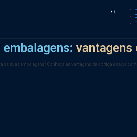
ra embalagens:
vantagens 
para as suas embalagens? Conheça as vantagens da cortiça e saiba com